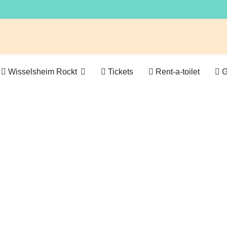
Wisselsheim Rockt
Tickets
Rent-a-toilet
G