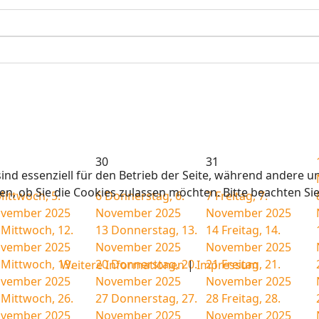
30
31
ind essenziell für den Betrieb der Seite, während andere u
en, ob Sie die Cookies zulassen möchten. Bitte beachten Si
ittwoch, 5.
6
Donnerstag, 6.
7
Freitag, 7.
vember 2025
November 2025
November 2025
Mittwoch, 12.
13
Donnerstag, 13.
14
Freitag, 14.
vember 2025
November 2025
November 2025
Mittwoch, 19.
20
Donnerstag, 20.
21
Freitag, 21.
Weitere Informationen
|
Impressum
vember 2025
November 2025
November 2025
Mittwoch, 26.
27
Donnerstag, 27.
28
Freitag, 28.
vember 2025
November 2025
November 2025