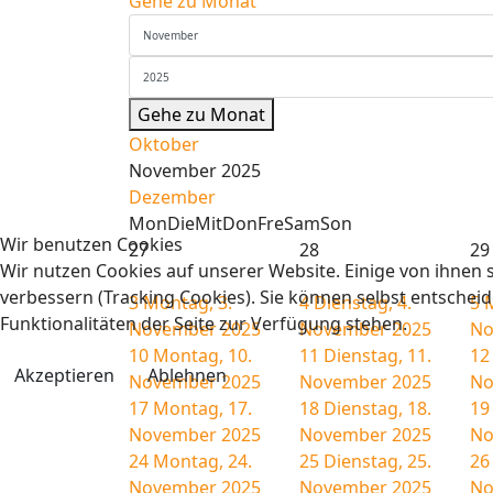
Gehe zu Monat
Gehe zu Monat
Oktober
November 2025
Dezember
Mon
Die
Mit
Don
Fre
Sam
Son
Wir benutzen Cookies
27
28
29
Wir nutzen Cookies auf unserer Website. Einige von ihnen s
verbessern (Tracking Cookies). Sie können selbst entscheid
3
Montag, 3.
4
Dienstag, 4.
5
M
Funktionalitäten der Seite zur Verfügung stehen.
November 2025
November 2025
No
10
Montag, 10.
11
Dienstag, 11.
12
Akzeptieren
Ablehnen
November 2025
November 2025
No
17
Montag, 17.
18
Dienstag, 18.
19
November 2025
November 2025
No
24
Montag, 24.
25
Dienstag, 25.
26
November 2025
November 2025
No