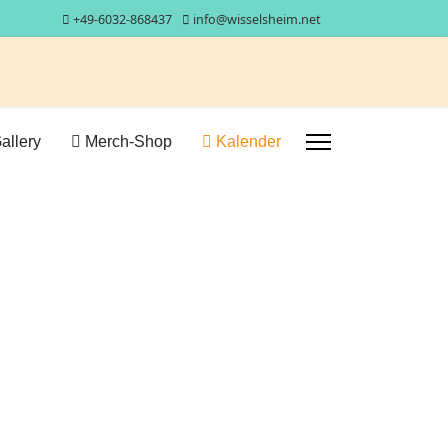
+49-6032-868437
info@wisselsheim.net
allery
Merch-Shop
Kalender