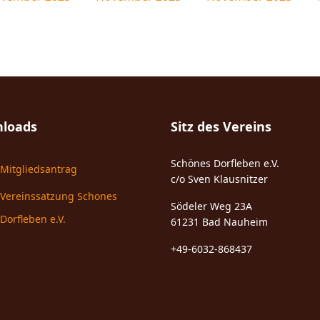
loads
Sitz des Vereins
Schönes Dorfleben e.V.
Mitgliedsantrag
c/o Sven Klausnitzer
Vereinssatzung Schones
Södeler Weg 23A
Dorfleben e.V.
61231 Bad Nauheim
+49-6032-868437