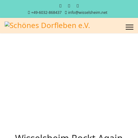
+49-6032-868437
info@wisselsheim.net