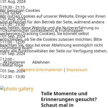
31 Aug. 2024
19:30
-
21:15
Wir benutzen Cookies
THE GEMS
Wir nutzen Cookies auf unserer Website. Einige von ihnen
31 Aug. 2024
sind essenziell für den Betrieb der Seite, während andere
21:30
-
23:30
uns helfen, diese Website und die Nutzererfahrung zu
Ökumenischer Gottesdienst & Frühshoppen
verbessern (Tracking Cookies). Sie können selbst
01 Sep. 2024
entscheiden, ob Sie die Cookies zulassen möchten. Bitte
11:00
-
12:00
beachten Sie, dass bei einer Ablehnung womöglich nicht
Dünsberg Buam
mehr alle Funktionalitäten der Seite zur Verfügung stehen.
01 Sep. 2024
12:00
-
Akzeptieren
Ablehnen
Metal-Yoga
Weitere Informationen
|
Impressum
01 Sep. 2024
12:30
-
13:30
Tolle Momente und
Erinnerungen gesucht?
Schaut mal in