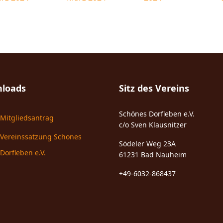
loads
Sitz des Vereins
Schönes Dorfleben e.V.
Mitgliedsantrag
c/o Sven Klausnitzer
Vereinssatzung Schones
Södeler Weg 23A
Dorfleben e.V.
61231 Bad Nauheim
+49-6032-868437