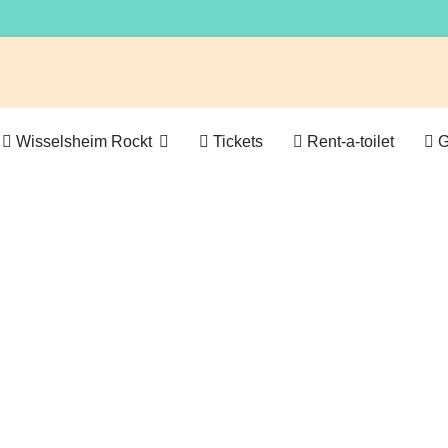
Wisselsheim Rockt
Tickets
Rent-a-toilet
G