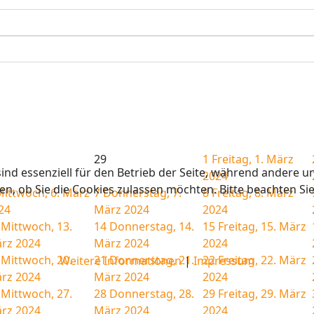
29
1
Freitag, 1. März
ind essenziell für den Betrieb der Seite, während andere u
2024
en, ob Sie die Cookies zulassen möchten. Bitte beachten Si
ittwoch, 6. März
7
Donnerstag, 7.
8
Freitag, 8. März
24
März 2024
2024
Mittwoch, 13.
14
Donnerstag, 14.
15
Freitag, 15. März
rz 2024
März 2024
2024
Mittwoch, 20.
21
Donnerstag, 21.
22
Freitag, 22. März
Weitere Informationen
|
Impressum
rz 2024
März 2024
2024
Mittwoch, 27.
28
Donnerstag, 28.
29
Freitag, 29. März
rz 2024
März 2024
2024