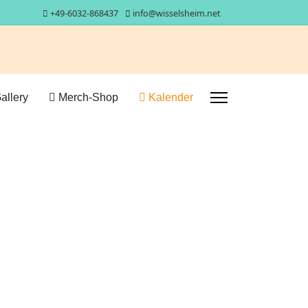
+49-6032-868437
info@wisselsheim.net
allery
Merch-Shop
Kalender