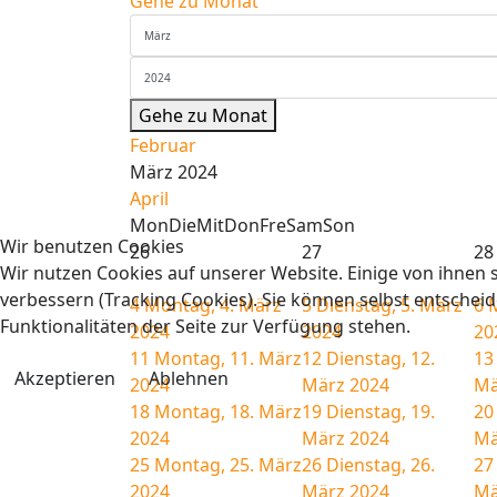
Gehe zu Monat
Gehe zu Monat
Februar
März 2024
April
Mon
Die
Mit
Don
Fre
Sam
Son
Wir benutzen Cookies
26
27
28
Wir nutzen Cookies auf unserer Website. Einige von ihnen s
verbessern (Tracking Cookies). Sie können selbst entscheid
4
Montag, 4. März
5
Dienstag, 5. März
6
M
Funktionalitäten der Seite zur Verfügung stehen.
2024
2024
20
11
Montag, 11. März
12
Dienstag, 12.
13
Akzeptieren
Ablehnen
2024
März 2024
Mä
18
Montag, 18. März
19
Dienstag, 19.
20
2024
März 2024
Mä
25
Montag, 25. März
26
Dienstag, 26.
27
2024
März 2024
Mä