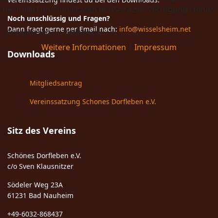
mehr alle Funktionalitäten der Seite zur Verfügung stehen.
Noch unschlüssig und Fragen?
Dann fragt gerne per Email nach:
info@wisselsheim.net
Akzeptieren
Ablehnen
Weitere Informationen
|
Impressum
Downloads
Mitgliedsantrag
Vereinssatzung Schones Dorfleben e.V.
Sitz des Vereins
Schönes Dorfleben e.V.
c/o Sven Klausnitzer
Södeler Weg 23A
61231 Bad Nauheim
+49-6032-868437