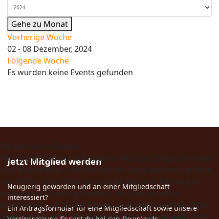
Gehe zu Monat
Vorherige Woche
02 - 08 Dezember, 2024
Folgende Woche
Es wurden keine Events gefunden
Wir benutzen Cookies
Wir nutzen Cookies auf unserer Website. Einige von ihnen
Jetzt Mitglied werden
sind essenziell für den Betrieb der Seite, während andere
uns helfen, diese Website und die Nutzererfahrung zu
Neugierig geworden und an einer Mitgliedschaft
verbessern (Tracking Cookies). Sie können selbst
interessiert?
entscheiden, ob Sie die Cookies zulassen möchten. Bitte
Ein Antragsformular für eine Mitgliedschaft sowie unsere
beachten Sie, dass bei einer Ablehnung womöglich nicht
Vereinssatzung findest du bei den Downloads.