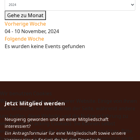
Gehe zu Monat
Vorherige Woche
04 - 10 November, 2024
Folgende Woche
Es wurden keine Events gefunden
Wir benutzen Cookies
Wir nutzen Cookies auf unserer Website. Einige von ihnen
Jetzt Mitglied werden
sind essenziell für den Betrieb der Seite, während andere
uns helfen, diese Website und die Nutzererfahrung zu
Neugierig geworden und an einer Mitgliedschaft
verbessern (Tracking Cookies). Sie können selbst
interessiert?
entscheiden, ob Sie die Cookies zulassen möchten. Bitte
Ein Antragsformular für eine Mitgliedschaft sowie unsere
beachten Sie, dass bei einer Ablehnung womöglich nicht
Vereinssatzung findest du bei den Downloads.