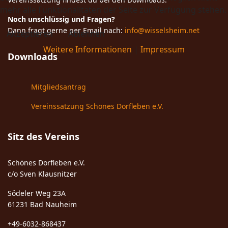
mehr alle Funktionalitäten der Seite zur Verfügung stehen.
Noch unschlüssig und Fragen?
Dann fragt gerne per Email nach:
info@wisselsheim.net
Akzeptieren
Ablehnen
Weitere Informationen
|
Impressum
Downloads
Mitgliedsantrag
Vereinssatzung Schones Dorfleben e.V.
Sitz des Vereins
Schönes Dorfleben e.V.
c/o Sven Klausnitzer
Södeler Weg 23A
61231 Bad Nauheim
+49-6032-868437