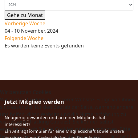
Gehe zu Monat
Vorherige Woche
04 - 10 November, 2024
Folgende Woche
Es wurden keine Events gefunden
Wir benutzen Cookies
Wir nutzen Cookies auf unserer Website. Einige von ihnen
Jetzt Mitglied werden
sind essenziell für den Betrieb der Seite, während andere
uns helfen, diese Website und die Nutzererfahrung zu
Neugierig geworden und an einer Mitgliedschaft
verbessern (Tracking Cookies). Sie können selbst
interessiert?
entscheiden, ob Sie die Cookies zulassen möchten. Bitte
Ein Antragsformular für eine Mitgliedschaft sowie unsere
beachten Sie, dass bei einer Ablehnung womöglich nicht
Vereinssatzung findest du bei den Downloads.