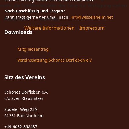
mehr alle Funktionalitäten der Seite zur Verfügung stehen.
Noch unschlüssig und Fragen?
Dann fragt gerne per Email nach:
info@wisselsheim.net
Akzeptieren
Ablehnen
Weitere Informationen
|
Impressum
Downloads
Mitgliedsantrag
Vereinssatzung Schones Dorfleben e.V.
Sitz des Vereins
Schönes Dorfleben e.V.
c/o Sven Klausnitzer
Södeler Weg 23A
61231 Bad Nauheim
+49-6032-868437