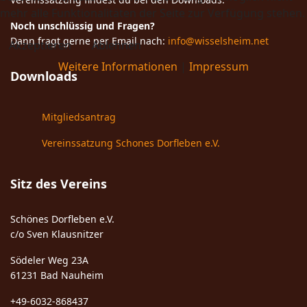
mehr alle Funktionalitäten der Seite zur Verfügung stehen.
Noch unschlüssig und Fragen?
Dann fragt gerne per Email nach:
info@wisselsheim.net
Akzeptieren
Ablehnen
Weitere Informationen
|
Impressum
Downloads
Mitgliedsantrag
Vereinssatzung Schones Dorfleben e.V.
Sitz des Vereins
Schönes Dorfleben e.V.
c/o Sven Klausnitzer
Södeler Weg 23A
61231 Bad Nauheim
+49-6032-868437