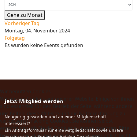
Gehe zu Monat
Vorheriger Tag
Montag, 04. November 2024
Folgetag
Es wurden keine Events gefunden
Wir benutzen Cookies
Wir nutzen Cookies auf unserer Website. Einige von ihnen
Jetzt Mitglied werden
sind essenziell für den Betrieb der Seite, während andere
uns helfen, diese Website und die Nutzererfahrung zu
Neugierig geworden und an einer Mitgliedschaft
verbessern (Tracking Cookies). Sie können selbst
interessiert?
entscheiden, ob Sie die Cookies zulassen möchten. Bitte
Ein Antragsformular für eine Mitgliedschaft sowie unsere
beachten Sie, dass bei einer Ablehnung womöglich nicht
Vereinssatzung findest du bei den Downloads.