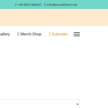
+49-6032-868437
info@wisselsheim.net
allery
Merch-Shop
Kalender