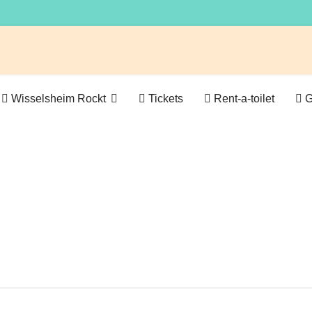
Wisselsheim Rockt
Tickets
Rent-a-toilet
G