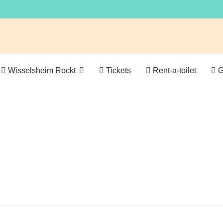
Wisselsheim Rockt
Tickets
Rent-a-toilet
G