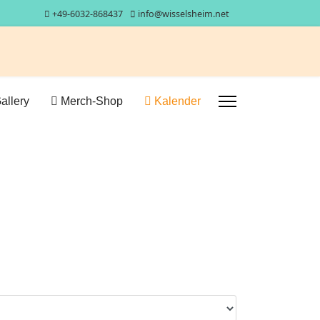
+49-6032-868437
info@wisselsheim.net
allery
Merch-Shop
Kalender