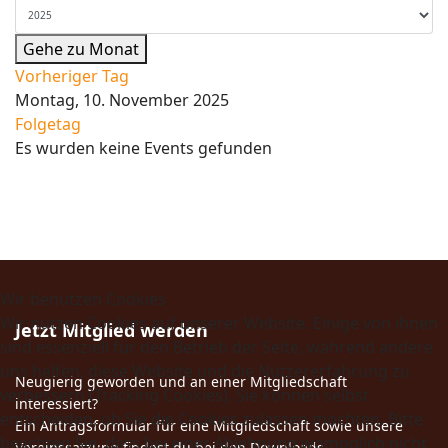
Gehe zu Monat
Vorheriger Tag
Montag, 10. November 2025
Folgetag
Es wurden keine Events gefunden
Wir benutzen Cookies
Wir nutzen Cookies auf unserer Website. Einige von ihnen
Jetzt Mitglied werden
sind essenziell für den Betrieb der Seite, während andere
uns helfen, diese Website und die Nutzererfahrung zu
Neugierig geworden und an einer Mitgliedschaft
verbessern (Tracking Cookies). Sie können selbst
interessiert?
entscheiden, ob Sie die Cookies zulassen möchten. Bitte
Ein Antragsformular für eine Mitgliedschaft sowie unsere
beachten Sie, dass bei einer Ablehnung womöglich nicht
Vereinssatzung findest du bei den Downloads.