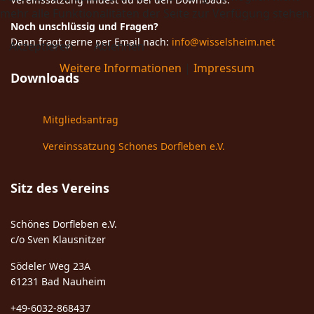
mehr alle Funktionalitäten der Seite zur Verfügung stehen.
Noch unschlüssig und Fragen?
Dann fragt gerne per Email nach:
info@wisselsheim.net
Akzeptieren
Ablehnen
Weitere Informationen
|
Impressum
Downloads
Mitgliedsantrag
Vereinssatzung Schones Dorfleben e.V.
Sitz des Vereins
Schönes Dorfleben e.V.
c/o Sven Klausnitzer
Södeler Weg 23A
61231 Bad Nauheim
+49-6032-868437