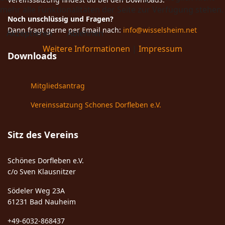
mehr alle Funktionalitäten der Seite zur Verfügung stehen.
Noch unschlüssig und Fragen?
Dann fragt gerne per Email nach:
info@wisselsheim.net
Akzeptieren
Ablehnen
Weitere Informationen
|
Impressum
Downloads
Mitgliedsantrag
Vereinssatzung Schones Dorfleben e.V.
Sitz des Vereins
Schönes Dorfleben e.V.
c/o Sven Klausnitzer
Södeler Weg 23A
61231 Bad Nauheim
+49-6032-868437