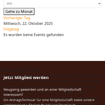
Gehe zu Monat
Vorheriger Tag
Mittwoch, 22. Oktober 2025
Folgetag
Es wurden keine Events gefunden
Wir benutzen Cookies
Wir nutzen Cookies auf unserer Website. Einige von ihnen
Jetzt Mitglied werden
sind essenziell für den Betrieb der Seite, während andere
uns helfen, diese Website und die Nutzererfahrung zu
Neugierig geworden und an einer Mitgliedschaft
verbessern (Tracking Cookies). Sie können selbst
interessiert?
entscheiden, ob Sie die Cookies zulassen möchten. Bitte
Ein Antragsformular für eine Mitgliedschaft sowie unsere
beachten Sie, dass bei einer Ablehnung womöglich nicht
Vereinssatzung findest du bei den Downloads.