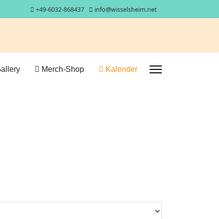
+49-6032-868437
info@wisselsheim.net
allery
Merch-Shop
Kalender