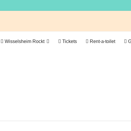
Wisselsheim Rockt
Tickets
Rent-a-toilet
G