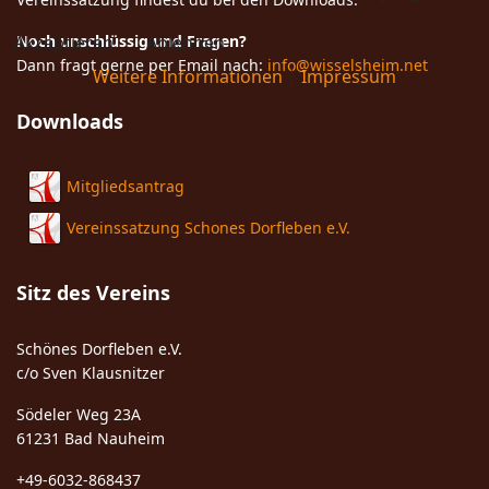
Akzeptieren
Noch unschlüssig und Fragen?
Ablehnen
Dann fragt gerne per Email nach:
info@wisselsheim.net
Weitere Informationen
|
Impressum
Downloads
Mitgliedsantrag
Vereinssatzung Schones Dorfleben e.V.
Sitz des Vereins
Schönes Dorfleben e.V.
c/o Sven Klausnitzer
Södeler Weg 23A
61231 Bad Nauheim
+49-6032-868437