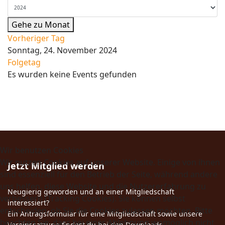
Gehe zu Monat
Vorheriger Tag
Sonntag, 24. November 2024
Folgetag
Es wurden keine Events gefunden
Wir benutzen Cookies
Wir nutzen Cookies auf unserer Website. Einige von ihnen
Jetzt Mitglied werden
sind essenziell für den Betrieb der Seite, während andere
uns helfen, diese Website und die Nutzererfahrung zu
Neugierig geworden und an einer Mitgliedschaft
verbessern (Tracking Cookies). Sie können selbst
interessiert?
entscheiden, ob Sie die Cookies zulassen möchten. Bitte
Ein Antragsformular für eine Mitgliedschaft sowie unsere
beachten Sie, dass bei einer Ablehnung womöglich nicht
Vereinssatzung findest du bei den Downloads.