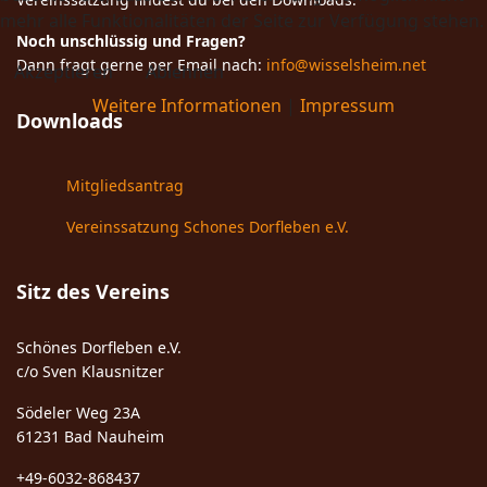
mehr alle Funktionalitäten der Seite zur Verfügung stehen.
Noch unschlüssig und Fragen?
Dann fragt gerne per Email nach:
info@wisselsheim.net
Akzeptieren
Ablehnen
Weitere Informationen
|
Impressum
Downloads
Mitgliedsantrag
Vereinssatzung Schones Dorfleben e.V.
Sitz des Vereins
Schönes Dorfleben e.V.
c/o Sven Klausnitzer
Södeler Weg 23A
61231 Bad Nauheim
+49-6032-868437