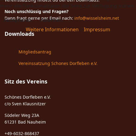
mehr alle Funktionalitäten der Seite zur Verfügung stehen.
Noch unschlüssig und Fragen?
Dann fragt gerne per Email nach:
info@wisselsheim.net
Akzeptieren
Ablehnen
Weitere Informationen
|
Impressum
Downloads
Mitgliedsantrag
Vereinssatzung Schones Dorfleben e.V.
Sitz des Vereins
Schönes Dorfleben e.V.
c/o Sven Klausnitzer
Södeler Weg 23A
61231 Bad Nauheim
+49-6032-868437