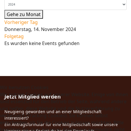
Gehe zu Monat
Vorheriger Tag
Donnerstag, 14. November 2024
Folgetag
Es wurden keine Events gefunden
Wir benutzen Cookies
Wir nutzen Cookies auf unserer Website. Einige von ihnen
Jetzt Mitglied werden
sind essenziell für den Betrieb der Seite, während andere
uns helfen, diese Website und die Nutzererfahrung zu
Neugierig geworden und an einer Mitgliedschaft
verbessern (Tracking Cookies). Sie können selbst
interessiert?
entscheiden, ob Sie die Cookies zulassen möchten. Bitte
Ein Antragsformular für eine Mitgliedschaft sowie unsere
beachten Sie, dass bei einer Ablehnung womöglich nicht
Vereinssatzung findest du bei den Downloads.