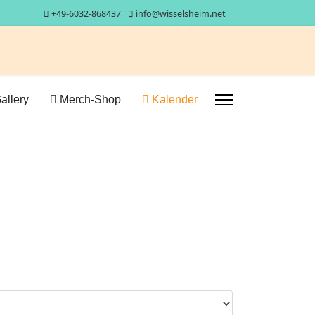
+49-6032-868437
info@wisselsheim.net
allery
Merch-Shop
Kalender