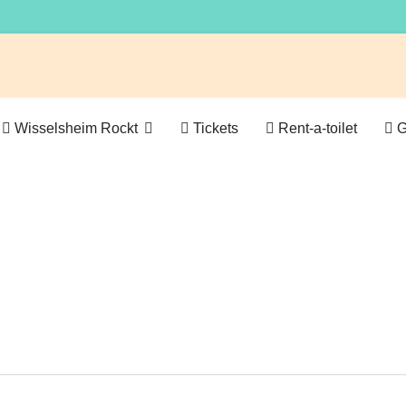
Wisselsheim Rockt
Tickets
Rent-a-toilet
G