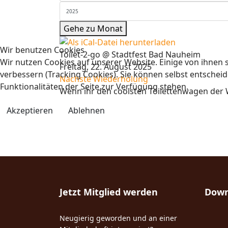
Gehe zu Monat
Wir benutzen Cookies
Toilet-2-go @ Stadtfest Bad Nauheim
Wir nutzen Cookies auf unserer Website. Einige von ihnen s
Freitag, 22. August 2025
verbessern (Tracking Cookies). Sie können selbst entscheid
Nächste Wiederholung
Funktionalitäten der Seite zur Verfügung stehen.
Wenn ihr den coolsten Toilettenwagen der We
Akzeptieren
Ablehnen
Jetzt Mitglied werden
Down
Neugierig geworden und an einer