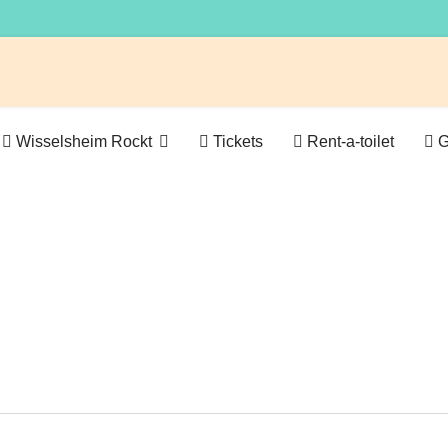
Wisselsheim Rockt
Tickets
Rent-a-toilet
G