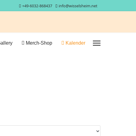
+49-6032-868437
info@wisselsheim.net
allery
Merch-Shop
Kalender